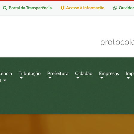
Portal da Transparência
Acesso à Informação
Ouvidor
protocol
tência
Tributação
Prefeitura
Cidadão
Empresas
Imp
l