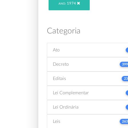
1974
ANO:
Categoria
Ato
Decreto
399
Editais
23
Lei Complementar
Lei Ordinária
Leis
263