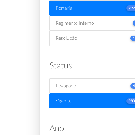
Portaria
297
Regimento Interno
Resolução
1
Status
Revogado
4
Vigente
983
Ano