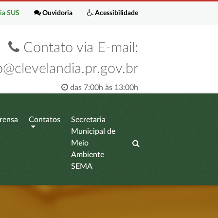
ia SUS
Ouvidoria
Acessibilidade
Contato via E-mail:
o@clevelandia.pr.gov.br
das 7:00h às 13:00h
rensa
Contatos
Secretaria
Municipal de
Meio
Ambiente
SEMA