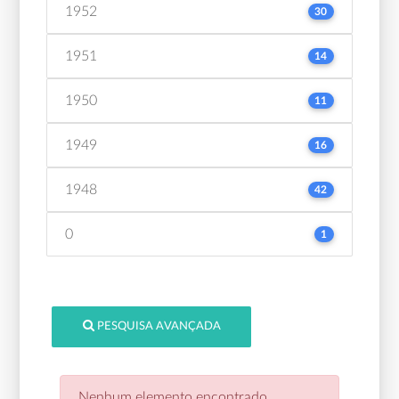
1952
30
1951
14
1950
11
1949
16
1948
42
0
1
PESQUISA AVANÇADA
Nenhum elemento encontrado.