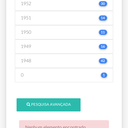
1952
30
1951
14
1950
11
1949
16
1948
42
0
1
PESQUISA AVANÇADA
Nenhum elemento encontrado.