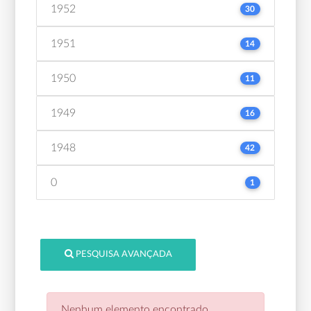
1952
30
1951
14
1950
11
1949
16
1948
42
0
1
PESQUISA AVANÇADA
Nenhum elemento encontrado.