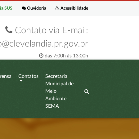
ia SUS
Ouvidoria
Acessibilidade
Contato via E-mail:
o@clevelandia.pr.gov.br
das 7:00h às 13:00h
rensa
Contatos
Secretaria
Municipal de
Meio
Ambiente
SEMA