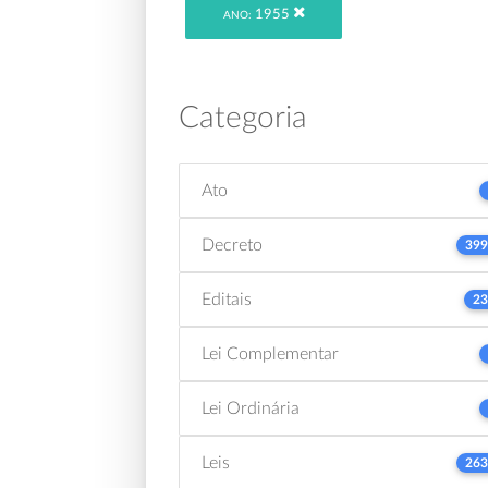
1955
ANO:
Categoria
Ato
Decreto
399
Editais
23
Lei Complementar
Lei Ordinária
Leis
263