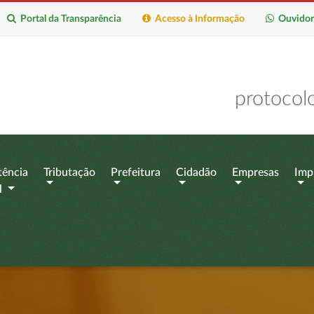
Portal da Transparência
Acesso à Informação
Ouvidor
protocol
tência
Tributação
Prefeitura
Cidadão
Empresas
Imp
l