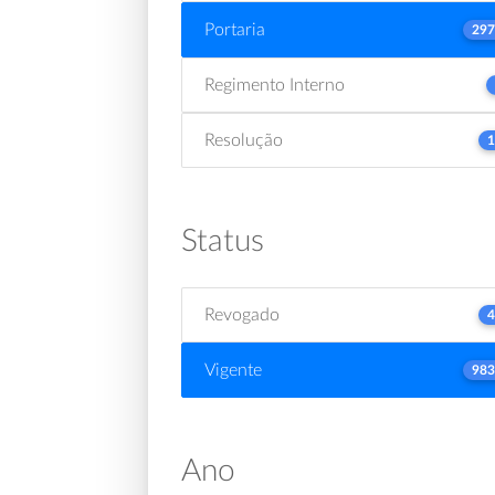
Portaria
297
Regimento Interno
Resolução
1
Status
Revogado
4
Vigente
983
Ano