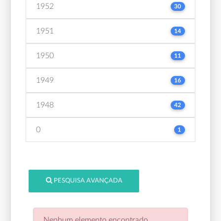
1952
30
1951
14
1950
11
1949
16
1948
42
0
1
PESQUISA AVANÇADA
Nenhum elemento encontrado.