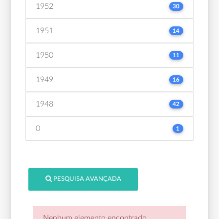
1952
30
1951
14
1950
11
1949
16
1948
42
0
1
PESQUISA AVANÇADA
Nenhum elemento encontrado.