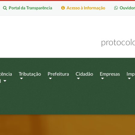
Portal da Transparência
Acesso à Informação
Ouvidor
protocol
tência
Tributação
Prefeitura
Cidadão
Empresas
Imp
l