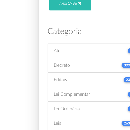
1986
ANO:
Categoria
Ato
Decreto
399
Editais
23
Lei Complementar
Lei Ordinária
Leis
263