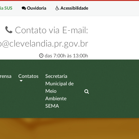
ia SUS
Ouvidoria
Acessibilidade
Contato via E-mail:
o@clevelandia.pr.gov.br
das 7:00h às 13:00h
rensa
Contatos
Secretaria
Municipal de
Meio
Ambiente
SEMA