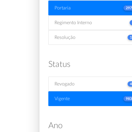
Portaria
297
Regimento Interno
Resolução
1
Status
Revogado
4
Vigente
983
Ano