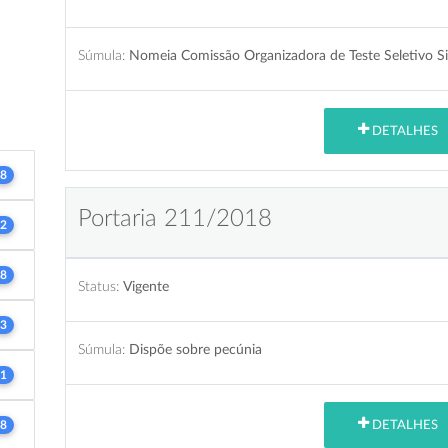
Súmula:
Nomeia Comissão Organizadora de Teste Seletivo Si
DETALHES
8
Portaria 211/2018
2
8
Status:
Vigente
3
Súmula:
Dispõe sobre pecúnia
1
DETALHES
8