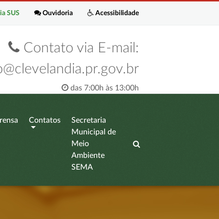
ia SUS
Ouvidoria
Acessibilidade
Contato via E-mail:
o@clevelandia.pr.gov.br
das 7:00h às 13:00h
rensa
Contatos
Secretaria
Municipal de
Meio
Ambiente
SEMA