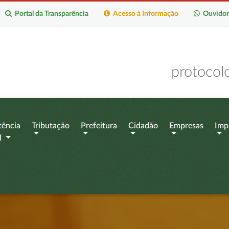
Portal da Transparência
Acesso à Informação
Ouvidor
protocol
tência
Tributação
Prefeitura
Cidadão
Empresas
Imp
l