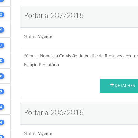
Portaria 207/2018
5
9
Status:
Vigente
7
Súmula:
Nomeia a Comissão de Análise de Recursos decorr
0
Estágio Probatório
8
DETALHES
9
4
Portaria 206/2018
4
Status:
Vigente
8