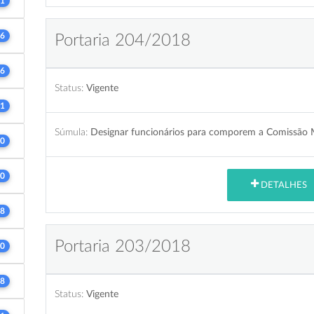
1
6
Portaria 204/2018
6
Status:
Vigente
1
Súmula:
Designar funcionários para comporem a Comissão M
0
0
DETALHES
8
Portaria 203/2018
0
8
Status:
Vigente