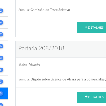
Súmula:
Comissão do Teste Seletivo
2
6
DETALHES
7
6
Portaria 208/2018
3
Status:
Vigente
5
Súmula:
Dispõe sobre Licença de Alvará para a comercializaç
3
5
DETALHES
4