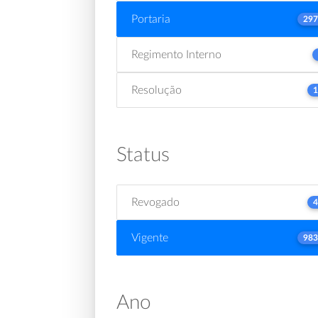
Portaria
297
Regimento Interno
Resolução
1
Status
Revogado
4
Vigente
983
Ano