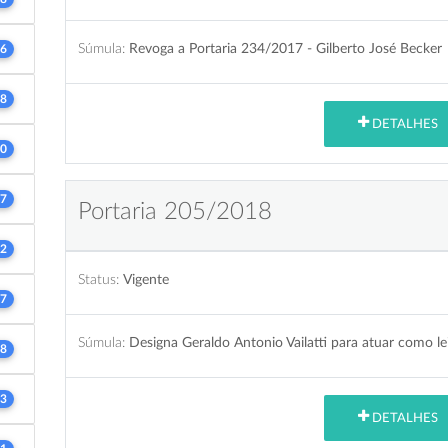
Súmula:
Revoga a Portaria 234/2017 - Gilberto José Becker
6
8
DETALHES
0
7
Portaria 205/2018
2
Status:
Vigente
7
Súmula:
Designa Geraldo Antonio Vailatti para atuar como lei
8
3
DETALHES