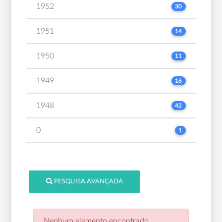
1952
30
1951
14
1950
11
1949
16
1948
42
0
1
PESQUISA AVANÇADA
Nenhum elemento encontrado.