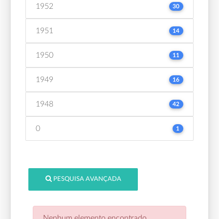
1952
30
1951
14
1950
11
1949
16
1948
42
0
1
PESQUISA AVANÇADA
Nenhum elemento encontrado.