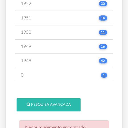
1952
30
1951
14
1950
11
1949
16
1948
42
0
1
PESQUISA AVANÇADA
Nenhum elemento encontrado.