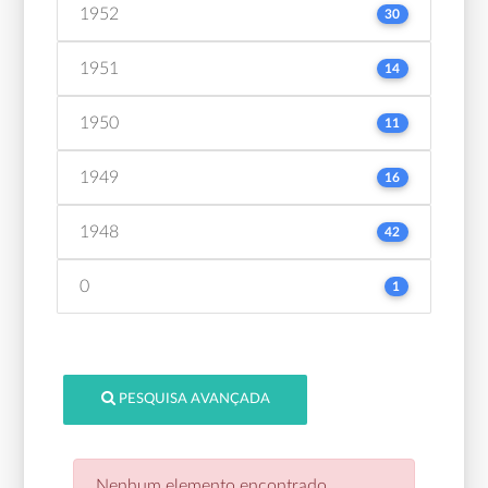
1952
30
1951
14
1950
11
1949
16
1948
42
0
1
PESQUISA AVANÇADA
Nenhum elemento encontrado.