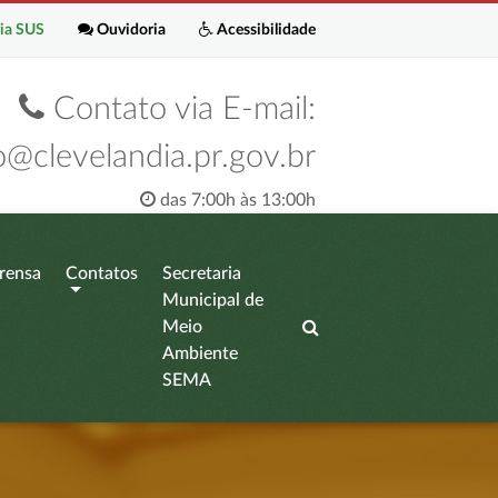
ia SUS
Ouvidoria
Acessibilidade
Contato via E-mail:
o@clevelandia.pr.gov.br
das 7:00h às 13:00h
rensa
Contatos
Secretaria
Municipal de
Meio
Ambiente
SEMA