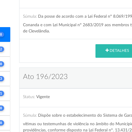
Súmula:
Da posse de acordo com a Lei Federal nº 8.069/19
Conanda e com Lei Municipal nº 2683/2019 aos membros tit
de Clevelândia.
8
2
DETALHES
8
Ato 196/2023
3
1
Status:
Vigente
8
Súmula:
Dispõe sobre o estabelecimento do Sistema de Garan
8
vítimas ou testemunhas de violência no âmbito do Municípi
providências, conforme disposto na Lei Federal n°. 13.431/