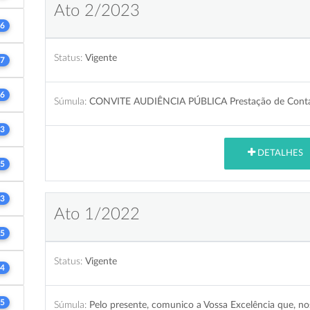
Ato 2/2023
6
Status:
Vigente
7
6
Súmula:
CONVITE AUDIÊNCIA PÚBLICA Prestação de Contas
3
DETALHES
5
3
Ato 1/2022
5
Status:
Vigente
4
5
Súmula:
Pelo presente, comunico a Vossa Excelência que, nos