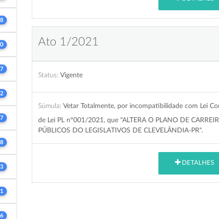
8
Ato 1/2021
0
7
Status:
Vigente
2
Súmula:
Vetar Totalmente, por incompatibilidade com Lei Co
7
de Lei PL n°001/2021, que "ALTERA O PLANO DE CARR
PÚBLICOS DO LEGISLATIVOS DE CLEVELÂNDIA-PR".
8
DETALHES
3
1
6