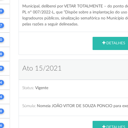
Municipal, deliberei por VETAR TOTALMENTE – do ponto de vis
9
PL nº 007/2022-L, que “Dispõe sobre a implantação do uso 
logradouros públicos, sinalização semafórica no Município de
pelas razões a seguir delineadas.
7
0
DETALHES
8
Ato 15/2021
9
4
Status:
Vigente
4
Súmula:
Nomeia JOÃO VITOR DE SOUZA PONCIO para exerce
8
6
DETALHES