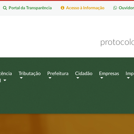
Portal da Transparência
Acesso à Informação
Ouvidor
protocol
tência
Tributação
Prefeitura
Cidadão
Empresas
Imp
l