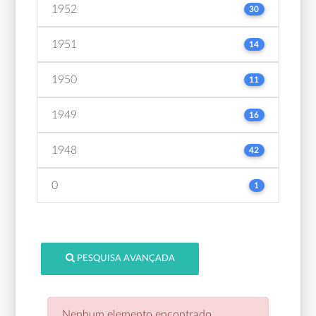
1952
30
1951
14
1950
11
1949
16
1948
42
0
1
PESQUISA AVANÇADA
Nenhum elemento encontrado.