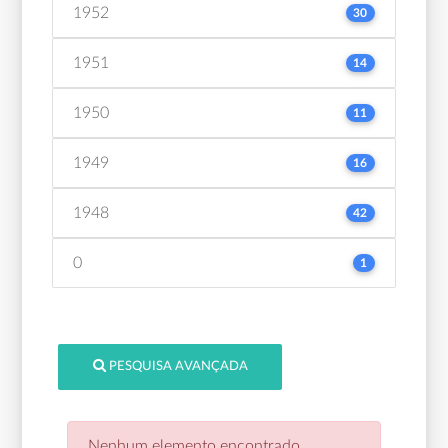
1952
30
1951
14
1950
11
1949
16
1948
42
0
1
PESQUISA AVANÇADA
Nenhum elemento encontrado.