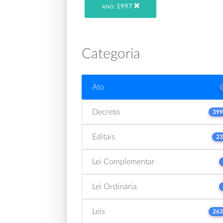
1997
ANO:
Categoria
Ato
Decreto
399
Editais
23
Lei Complementar
Lei Ordinária
Leis
263