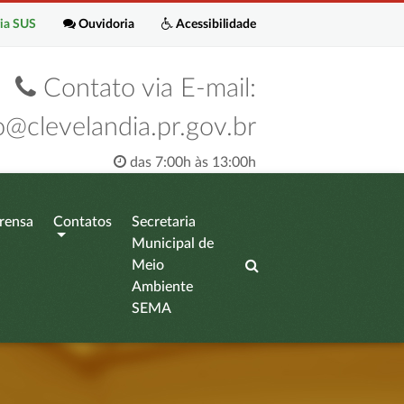
ia SUS
Ouvidoria
Acessibilidade
Contato via E-mail:
o@clevelandia.pr.gov.br
das 7:00h às 13:00h
rensa
Contatos
Secretaria
Municipal de
Meio
Ambiente
SEMA