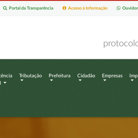
Portal da Transparência
Acesso à Informação
Ouvidor
protocol
tência
Tributação
Prefeitura
Cidadão
Empresas
Imp
l