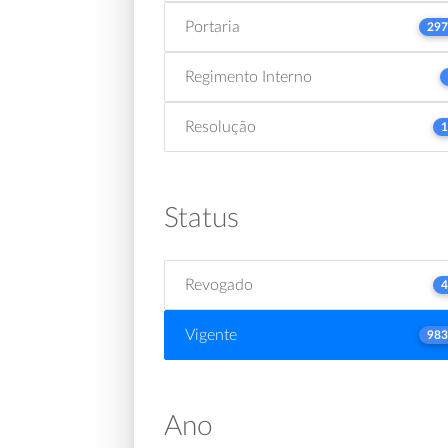
Portaria
297
Regimento Interno
Resolução
1
Status
Revogado
4
Vigente
983
Ano