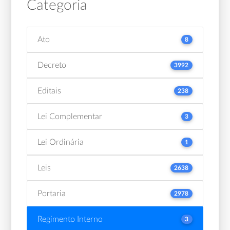
Categoria
Ato
8
Decreto
3992
Editais
238
Lei Complementar
3
Lei Ordinária
1
Leis
2638
Portaria
2978
Regimento Interno
3