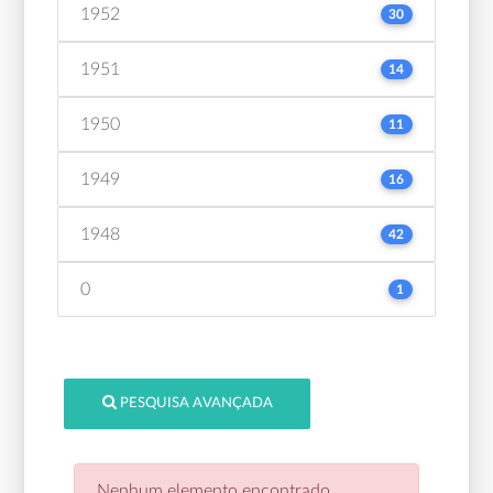
1952
30
1951
14
1950
11
1949
16
1948
42
0
1
PESQUISA AVANÇADA
Nenhum elemento encontrado.