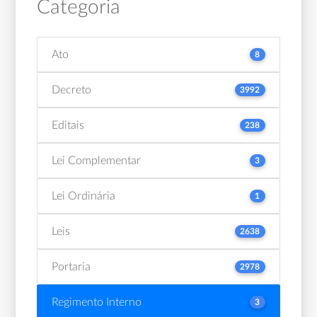
Categoria
Ato
8
Decreto
3992
Editais
238
Lei Complementar
3
Lei Ordinária
1
Leis
2638
Portaria
2978
Regimento Interno
3