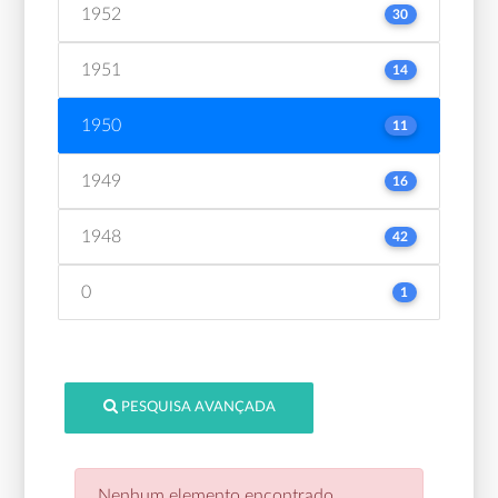
1952
30
1951
14
1950
11
1949
16
1948
42
0
1
PESQUISA AVANÇADA
Nenhum elemento encontrado.