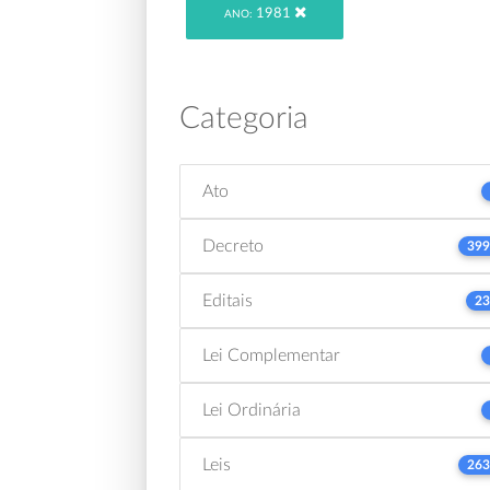
1981
ANO:
Categoria
Ato
Decreto
399
Editais
23
Lei Complementar
Lei Ordinária
Leis
263