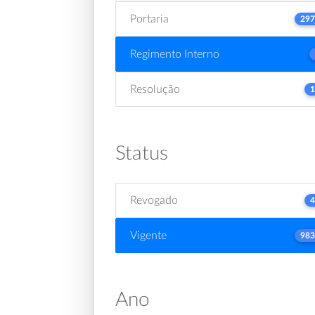
Portaria
297
Regimento Interno
Resolução
1
Status
Revogado
4
Vigente
983
Ano