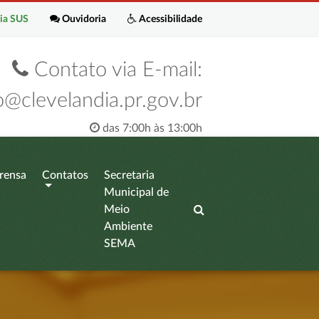
ia SUS
Ouvidoria
Acessibilidade
Contato via E-mail:
o@clevelandia.pr.gov.br
das 7:00h às 13:00h
rensa
Contatos
Secretaria
Municipal de
Meio
Ambiente
SEMA