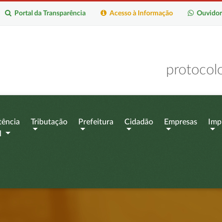
Portal da Transparência
Acesso à Informação
Ouvidor
protocol
tência
Tributação
Prefeitura
Cidadão
Empresas
Imp
l