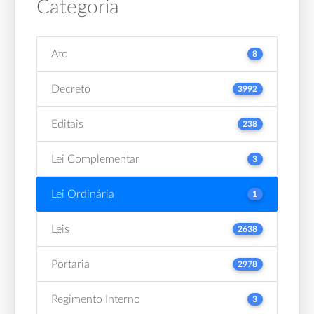
Categoria
Ato
8
Decreto
3992
Editais
238
Lei Complementar
3
Lei Ordinária
1
Leis
2638
Portaria
2978
Regimento Interno
3