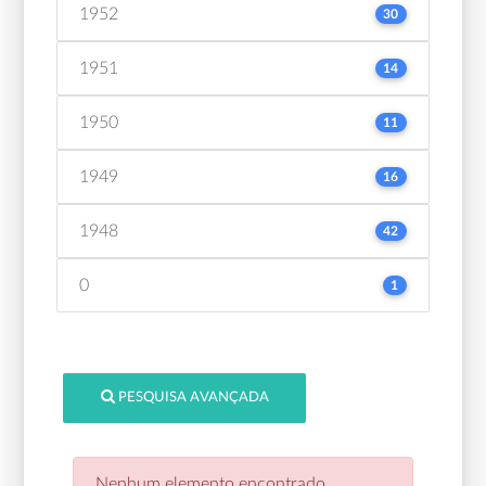
1952
30
1951
14
1950
11
1949
16
1948
42
0
1
PESQUISA AVANÇADA
Nenhum elemento encontrado.