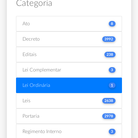
Categoria
Ato
8
Decreto
3992
Editais
238
Lei Complementar
3
Lei Ordinária
1
Leis
2638
Portaria
2978
Regimento Interno
3