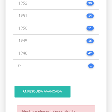
1952
30
1951
14
1950
11
1949
16
1948
42
0
1
PESQUISA AVANÇADA
Nenhum elemento encontrado.