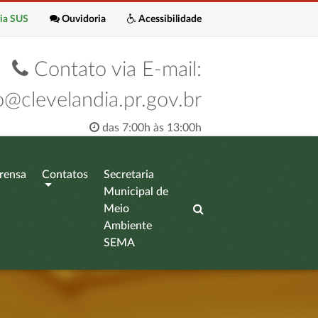
ia SUS
Ouvidoria
Acessibilidade
Contato via E-mail:
o@clevelandia.pr.gov.br
das 7:00h às 13:00h
rensa
Contatos
Secretaria
Municipal de
Meio
Ambiente
SEMA