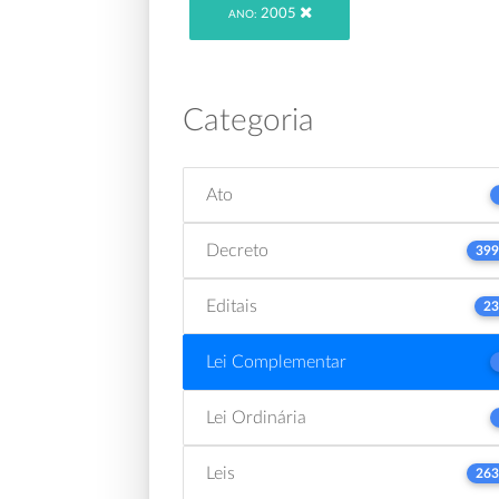
2005
ANO:
Categoria
Ato
Decreto
399
Editais
23
Lei Complementar
Lei Ordinária
Leis
263