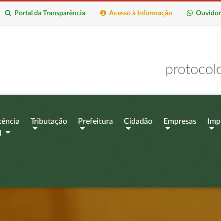
Portal da Transparência
Acesso à Informação
Ouvidor
protocol
tência
Tributação
Prefeitura
Cidadão
Empresas
Imp
l