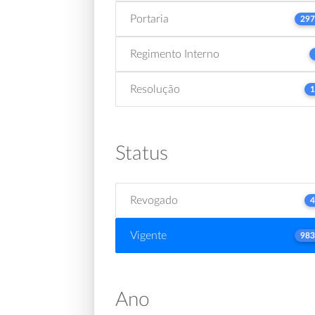
Portaria
297
Regimento Interno
Resolução
1
Status
Revogado
4
Vigente
983
Ano