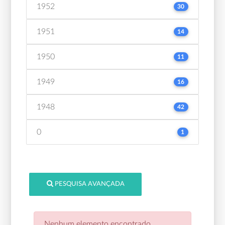
1952
30
1951
14
1950
11
1949
16
1948
42
0
1
PESQUISA AVANÇADA
Nenhum elemento encontrado.