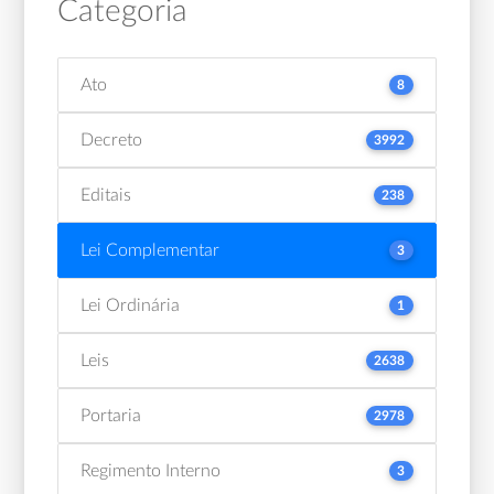
Categoria
Ato
8
Decreto
3992
Editais
238
Lei Complementar
3
Lei Ordinária
1
Leis
2638
Portaria
2978
Regimento Interno
3