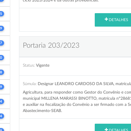
ciclo 2023/2024 e dá outras providências.
5
DETALHES
9
7
Portaria 203/2023
0
Status:
Vigente
8
Súmula:
Designar LEANDRO CARDOSO DA SILVA, matrícula n
9
Agricultura, para responder como Gestor do Convênio e como
municipal MILLENA MARASSI BINOTTO, matrícula n°28681-2,
4
e auxiliar na fiscalização do Convênio a ser firmado com a S
Abastecimento-SEAB.
4
DETALHES
8