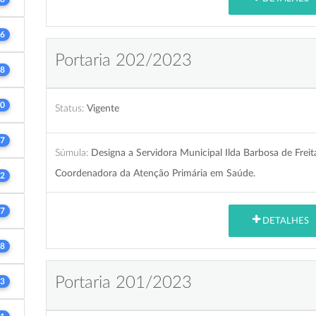
6
Portaria 202/2023
8
0
Status:
Vigente
7
Súmula:
Designa a Servidora Municipal Ilda Barbosa de Frei
Coordenadora da Atenção Primária em Saúde.
2
7
DETALHES
8
Portaria 201/2023
3