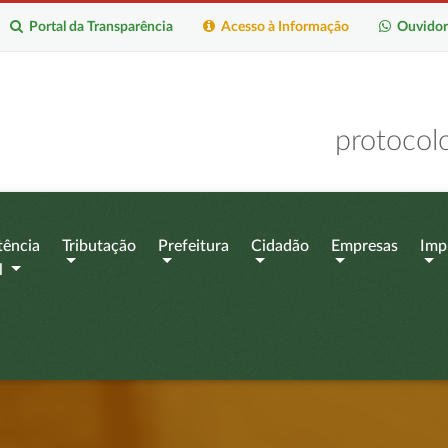
Portal da Transparência
Acesso à Informação
Ouvidor
protocol
tência
Tributação
Prefeitura
Cidadão
Empresas
Imp
l