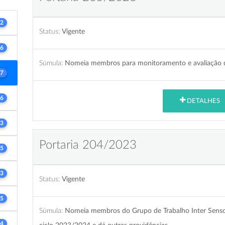
2
Status:
Vigente
6
Súmula:
Nomeia membros para monitoramento e avaliação d
7
6
DETALHES
3
Portaria 204/2023
5
3
Status:
Vigente
5
Súmula:
Nomeia membros do Grupo de Trabalho Inter Sensor
4