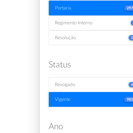
Portaria
297
Regimento Interno
Resolução
1
Status
Revogado
4
Vigente
983
Ano