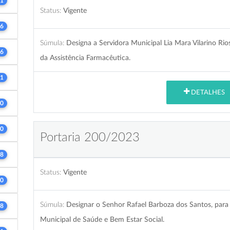
1
Status:
Vigente
6
Súmula:
Designa a Servidora Municipal Lia Mara Vilarino R
6
da Assistência Farmacêutica.
1
DETALHES
0
0
Portaria 200/2023
8
Status:
Vigente
0
Súmula:
Designar o Senhor Rafael Barboza dos Santos, para 
8
Municipal de Saúde e Bem Estar Social.