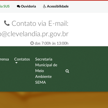
ia SUS
Ouvidoria
Acessibilidade
Contato via E-mail:
o@clevelandia.pr.gov.br
das 7:00h às 13:00h
rensa
Contatos
Secretaria
Municipal de
Meio
Ambiente
SEMA