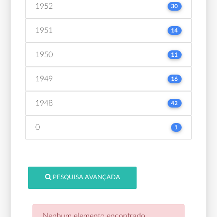
1952
30
1951
14
1950
11
1949
16
1948
42
0
1
PESQUISA AVANÇADA
Nenhum elemento encontrado.