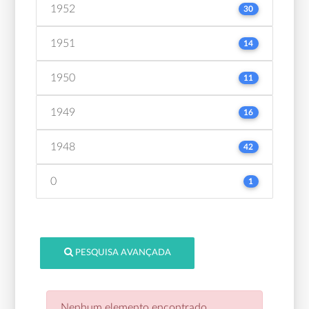
1952
30
1951
14
1950
11
1949
16
1948
42
0
1
PESQUISA AVANÇADA
Nenhum elemento encontrado.