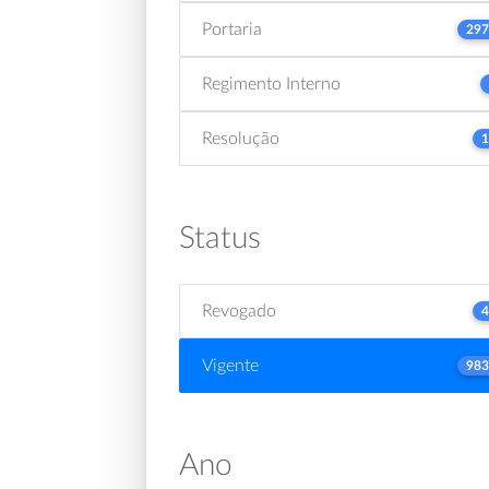
Portaria
297
Regimento Interno
Resolução
1
Status
Revogado
4
Vigente
983
Ano