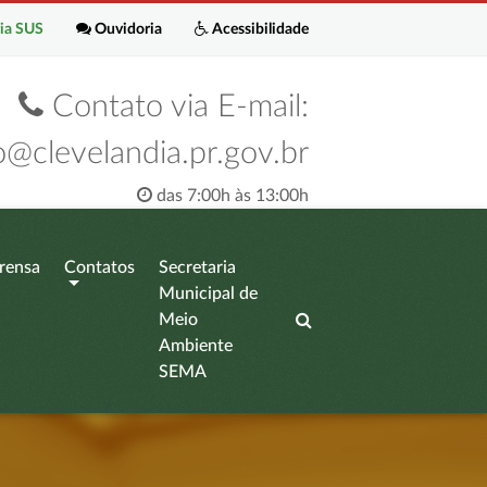
ia SUS
Ouvidoria
Acessibilidade
Contato via E-mail:
o@clevelandia.pr.gov.br
das 7:00h às 13:00h
rensa
Contatos
Secretaria
Municipal de
Meio
Ambiente
SEMA