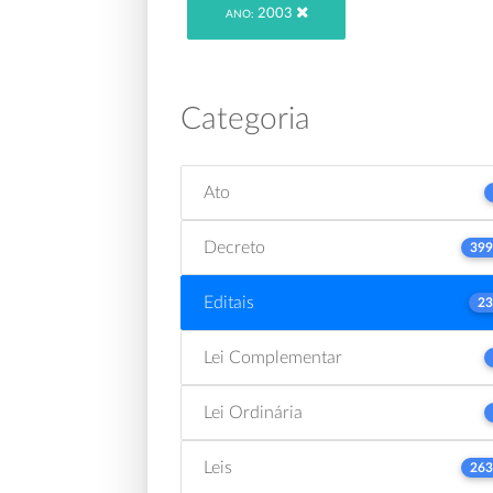
2003
ANO:
Categoria
Ato
Decreto
399
Editais
23
Lei Complementar
Lei Ordinária
Leis
263