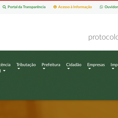
Portal da Transparência
Acesso à Informação
Ouvidor
protocol
tência
Tributação
Prefeitura
Cidadão
Empresas
Imp
l