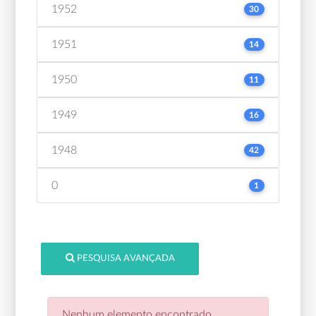
1952
30
1951
14
1950
11
1949
16
1948
42
0
1
PESQUISA AVANÇADA
Nenhum elemento encontrado.