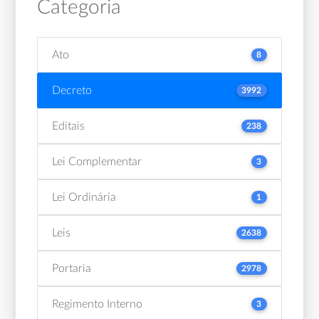
Categoria
Ato
8
Decreto
3992
Editais
238
Lei Complementar
3
Lei Ordinária
1
Leis
2638
Portaria
2978
Regimento Interno
3