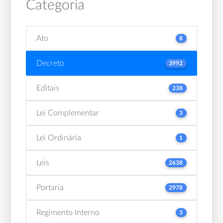
Categoria
Ato
8
Decreto
3992
Editais
238
Lei Complementar
3
Lei Ordinária
1
Leis
2638
Portaria
2978
Regimento Interno
3