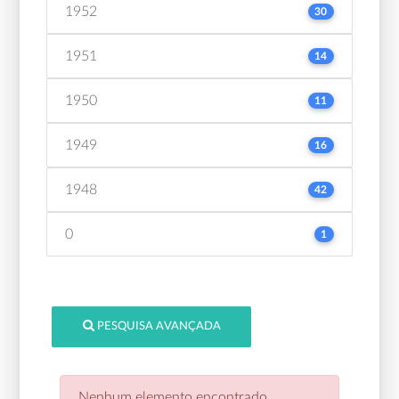
1952
30
1951
14
1950
11
1949
16
1948
42
0
1
PESQUISA AVANÇADA
Nenhum elemento encontrado.