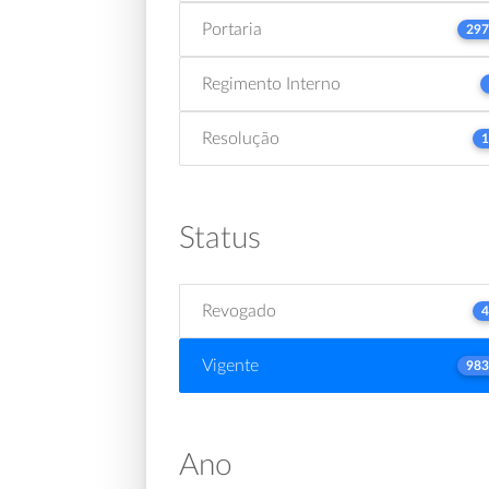
Portaria
297
Regimento Interno
Resolução
1
Status
Revogado
4
Vigente
983
Ano