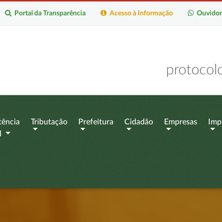
Portal da Transparência
Acesso à Informação
Ouvidor
protocol
tência
Tributação
Prefeitura
Cidadão
Empresas
Imp
l