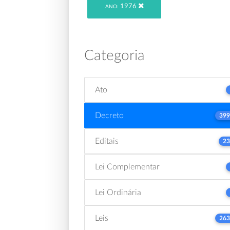
1976
ANO:
Categoria
Ato
Decreto
399
Editais
23
Lei Complementar
Lei Ordinária
Leis
263