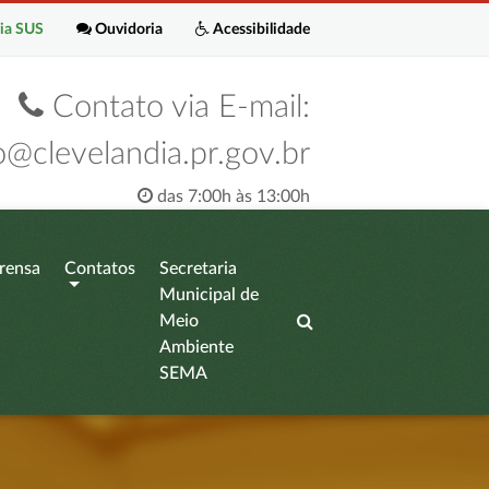
ia SUS
Ouvidoria
Acessibilidade
Contato via E-mail:
o@clevelandia.pr.gov.br
das 7:00h às 13:00h
rensa
Contatos
Secretaria
Municipal de
Meio
Ambiente
SEMA