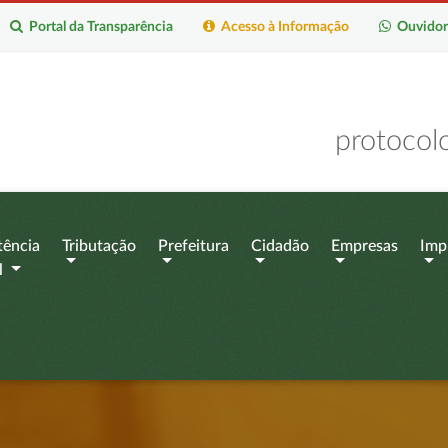
Portal da Transparência
Acesso à Informação
Ouvidor
protocol
tência
Tributação
Prefeitura
Cidadão
Empresas
Imp
l