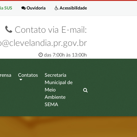
ia SUS
Ouvidoria
Acessibilidade
Contato via E-mail:
o@clevelandia.pr.gov.br
das 7:00h às 13:00h
rensa
Contatos
Secretaria
Municipal de
Meio
Ambiente
SEMA