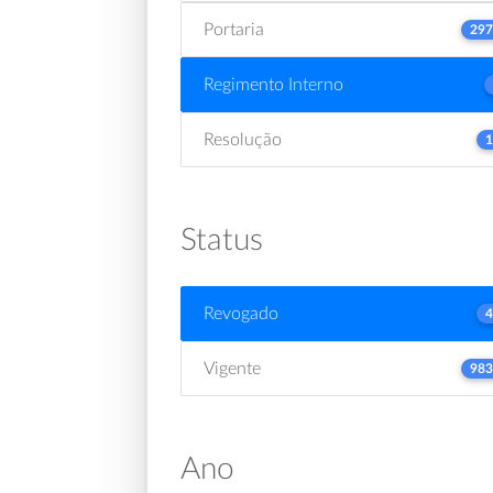
Portaria
297
Regimento Interno
Resolução
1
Status
Revogado
4
Vigente
983
Ano