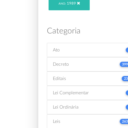
1989
ANO:
Categoria
Ato
Decreto
399
Editais
23
Lei Complementar
Lei Ordinária
Leis
263