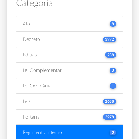
Categoria
Ato
8
Decreto
3992
Editais
238
Lei Complementar
3
Lei Ordinária
1
Leis
2638
Portaria
2978
Regimento Interno
3