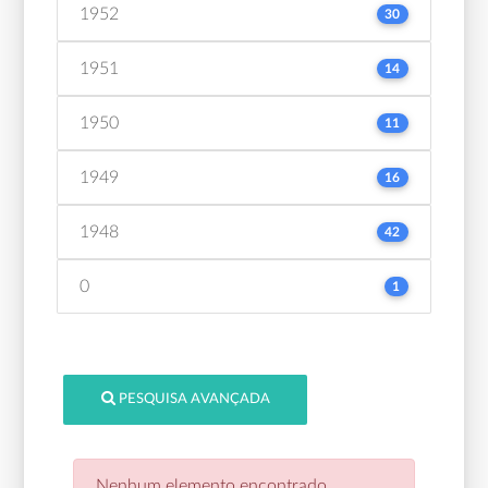
1952
30
1951
14
1950
11
1949
16
1948
42
0
1
PESQUISA AVANÇADA
Nenhum elemento encontrado.