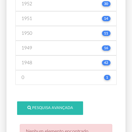
1952
30
1951
14
1950
11
1949
16
1948
42
0
1
PESQUISA AVANÇADA
Nenhum elemento encontrado.