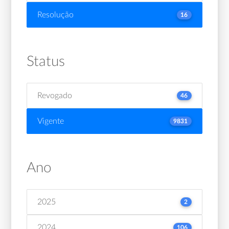
Resolução
16
Status
Revogado
46
Vigente
9831
Ano
2025
2
2024
106