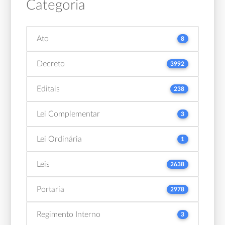
Categoria
Ato
8
Decreto
3992
Editais
238
Lei Complementar
3
Lei Ordinária
1
Leis
2638
Portaria
2978
Regimento Interno
3