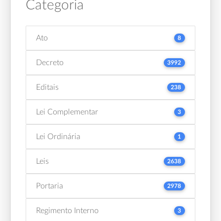
Categoria
Ato
8
Decreto
3992
Editais
238
Lei Complementar
3
Lei Ordinária
1
Leis
2638
Portaria
2978
Regimento Interno
3