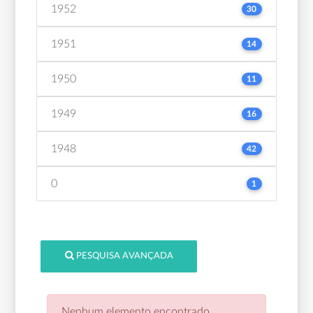
1952
30
1951
14
1950
11
1949
16
1948
42
0
1
PESQUISA AVANÇADA
Nenhum elemento encontrado.