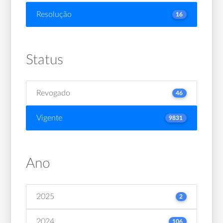
Resolução
16
Status
Revogado
46
Vigente
9831
Ano
2025
2
2024
106