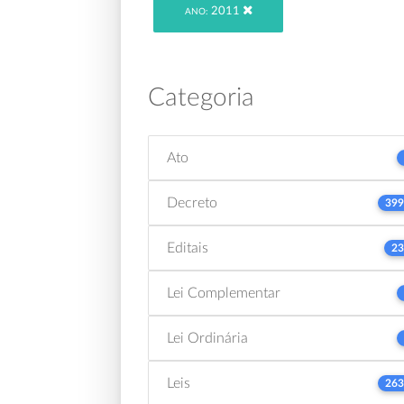
2011
ANO:
Categoria
Ato
Decreto
399
Editais
23
Lei Complementar
Lei Ordinária
Leis
263