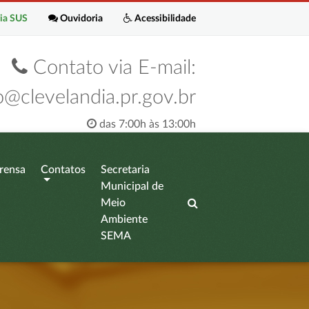
ia SUS
Ouvidoria
Acessibilidade
Contato via E-mail:
o@clevelandia.pr.gov.br
das 7:00h às 13:00h
rensa
Contatos
Secretaria
Municipal de
Meio
Ambiente
SEMA