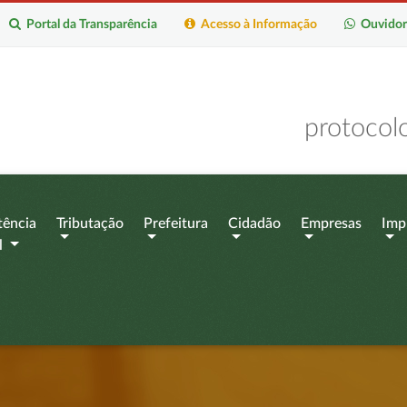
Portal da Transparência
Acesso à Informação
Ouvidor
protocol
tência
Tributação
Prefeitura
Cidadão
Empresas
Imp
l