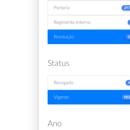
Portaria
297
Regimento Interno
Resolução
1
Status
Revogado
4
Vigente
983
Ano