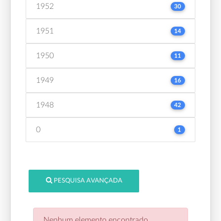
1952
30
1951
14
1950
11
1949
16
1948
42
0
1
PESQUISA AVANÇADA
Nenhum elemento encontrado.