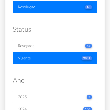
Resolução
16
Status
Revogado
46
Vigente
9831
Ano
2025
2
2024
106