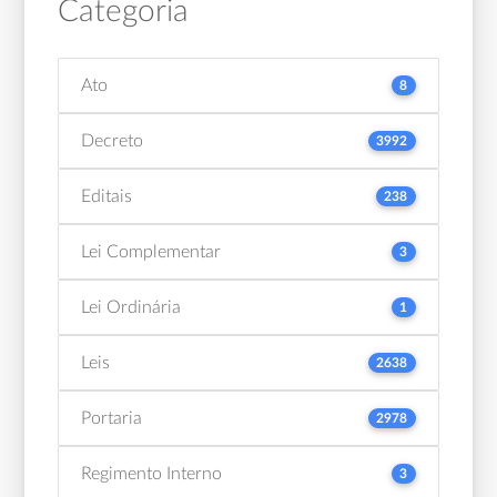
Categoria
Ato
8
Decreto
3992
Editais
238
Lei Complementar
3
Lei Ordinária
1
Leis
2638
Portaria
2978
Regimento Interno
3