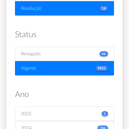
Resolução
16
Status
Revogado
46
Vigente
9831
Ano
2025
2
2024
106