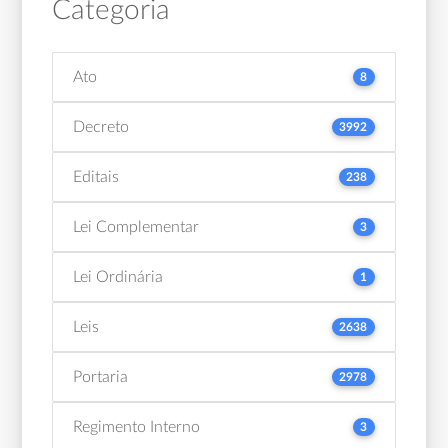
Categoria
Ato
8
Decreto
3992
Editais
238
Lei Complementar
3
Lei Ordinária
1
Leis
2638
Portaria
2978
Regimento Interno
3