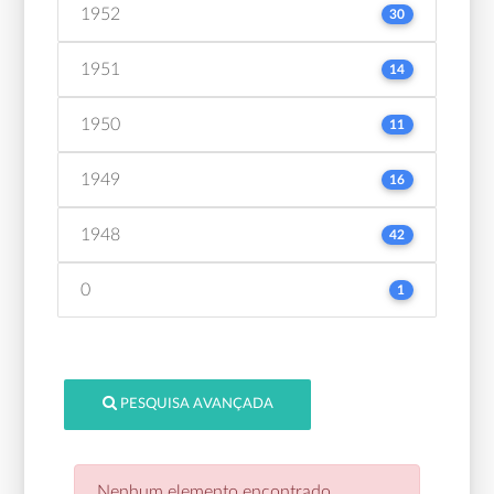
1952
30
1951
14
1950
11
1949
16
1948
42
0
1
PESQUISA AVANÇADA
Nenhum elemento encontrado.