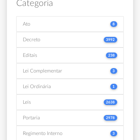
Categoria
Ato
8
Decreto
3992
Editais
238
Lei Complementar
3
Lei Ordinária
1
Leis
2638
Portaria
2978
Regimento Interno
3