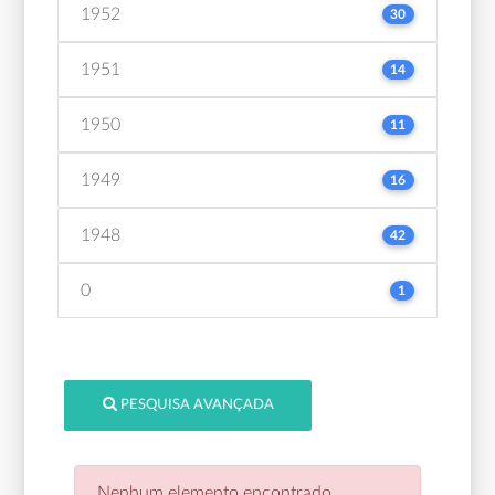
1952
30
1951
14
1950
11
1949
16
1948
42
0
1
PESQUISA AVANÇADA
Nenhum elemento encontrado.