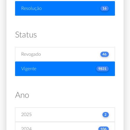
Resolução
16
Status
Revogado
46
Vigente
9831
Ano
2025
2
2024
106