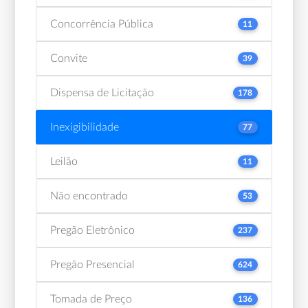
Concorrência Pública
11
Convite
39
Dispensa de Licitação
178
Inexigibilidade
77
Leilão
11
Não encontrado
53
Pregão Eletrônico
237
Pregão Presencial
624
Tomada de Preço
136