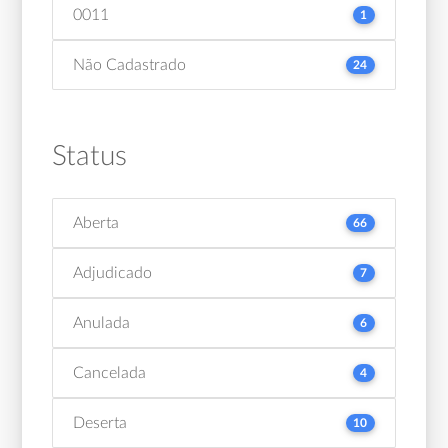
0011
1
Não Cadastrado
24
Status
Aberta
66
Adjudicado
7
Anulada
6
Cancelada
4
Deserta
10