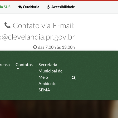
ia SUS
Ouvidoria
Acessibilidade
Contato via E-mail:
o@clevelandia.pr.gov.br
das 7:00h às 13:00h
rensa
Contatos
Secretaria
Municipal de
Meio
Ambiente
SEMA