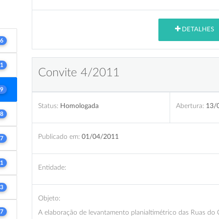
DETALHES
6
1
Convite 4/2011
9
Status:
Homologada
Abertura:
13/
8
Publicado em:
01/04/2011
7
1
Entidade:
3
Objeto:
7
A elaboração de levantamento planialtimétrico das Ruas do