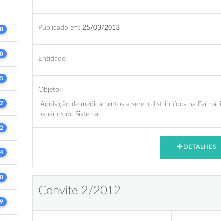
Publicado em:
25/03/2013
8
0
Entidade:
5
Objeto:
2
"Aquisição de medicamentos a serem distribuídos na Farmáci
usuários do Sistema
2
DETALHES
4
0
Convite 2/2012
9