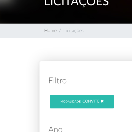
LICITAÇÕES
Home
Licitações
Filtro
CONVITE
MODALIDADE:
Ano