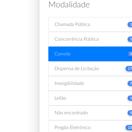
Modalidade
Chamada Pública
1
Concorrência Pública
1
Convite
3
Dispensa de Licitação
17
Inexigibilidade
7
Leilão
1
Não encontrado
5
Pregão Eletrônico
23