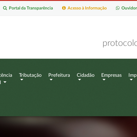
Portal da Transparência
Acesso à Informação
Ouvidor
protocol
tência
Tributação
Prefeitura
Cidadão
Empresas
Imp
l