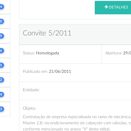
4
DETALHES
0
Convite 5/2011
9
6
Status:
Homologada
Abertura:
29/
5
Publicado em:
21/06/2011
2
Entidade:
4
Objeto:
3
Contratação de empresa especializada no ramo de mecânica
Master 2.8; recondicionamento do cabeçote com válvulas; e
conforme mencionado no anexo "V" deste edital.