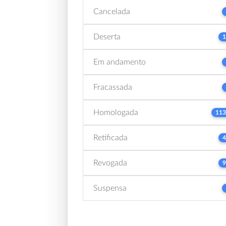
Cancelada
Deserta
1
Em andamento
Fracassada
Homologada
113
Retificada
4
Revogada
9
Suspensa