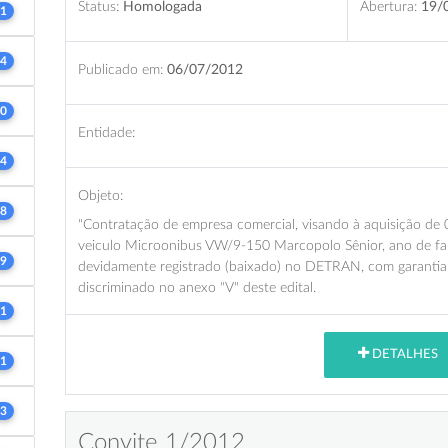
Status:
Homologada
Abertura:
19/
1
4
Publicado em:
06/07/2012
0
Entidade:
4
Objeto:
8
"Contratação de empresa comercial, visando à aquisição d
veiculo Microonibus VW/9-150 Marcopolo Sênior, ano de fa
9
devidamente registrado (baixado) no DETRAN, com garantia 
discriminado no anexo "V" deste edital.
1
DETALHES
1
3
Convite 1/2012