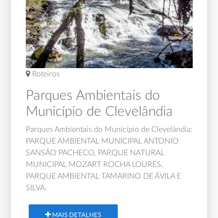
Roteiros
Atra
Parques Ambientais do
Tur
Município de Clevelândia
este
Em Cl
do Pa
Parques Ambientais do Município de Clevelândia:
.
igreja
PARQUE AMBIENTAL MUNICIPAL ANTONIO
lo
Inaug
SANSÃO PACHECO, PARQUE NATURAL
Pároc
MUNICIPAL MOZART ROCHA LOURES,
PARQUE AMBIENTAL TAMARINO DE ÁVILA E
SILVA.
MAIS DETALHES