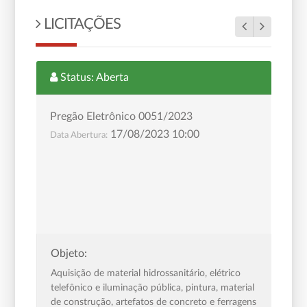
LICITAÇÕES
Status: Aberta
Pregão Eletrônico 0050/2023
P
29/08/2323 08:30
Data Abertura:
Da
Objeto:
O
Aquisi&ccedil;&atilde;o de mudas de
C
al
&aacute;rvores e flores, fertilizantes,
a
ns
equipamentos e acess&oacute;rios para
n