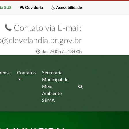
ia SUS
Ouvidoria
Acessibilidade
Contato via E-mail:
o@clevelandia.pr.gov.br
das 7:00h às 13:00h
rensa
Contatos
Secretaria
Municipal de
Meio
Ambiente
SEMA