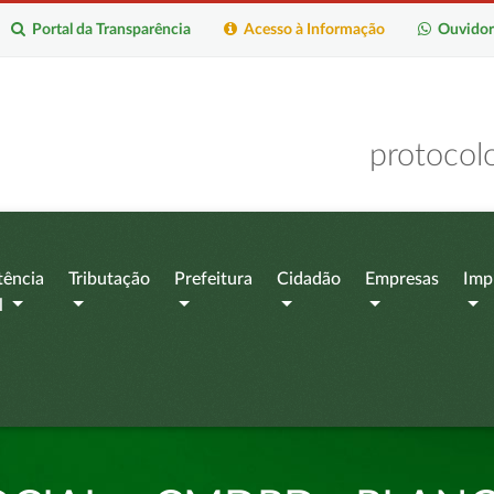
Portal da Transparência
Acesso à Informação
Ouvidor
protocol
tência
Tributação
Prefeitura
Cidadão
Empresas
Imp
l