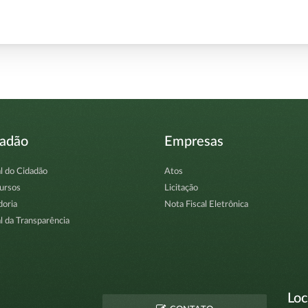
dadão
Empresas
l do Cidadão
Atos
ursos
Licitação
doria
Nota Fiscal Eletrônica
l da Transparência
Loc