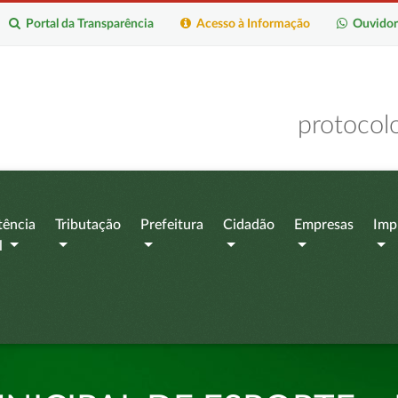
Portal da Transparência
Acesso à Informação
Ouvidor
protocol
tência
Tributação
Prefeitura
Cidadão
Empresas
Imp
l