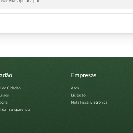
pal-Vila-Operaria.pdf
dadão
Empresas
l do Cidadão
Atos
ursos
Licitação
doria
Nota Fiscal Eletrônica
l da Transparência