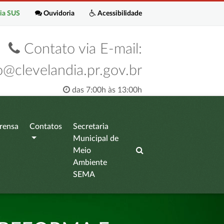
ia SUS
Ouvidoria
Acessibilidade
Contato via E-mail:
o@clevelandia.pr.gov.br
das 7:00h às 13:00h
rensa
Contatos
Secretaria
Municipal de
Meio
Ambiente
SEMA