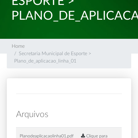
ESPORTE >
PLANO_DE_APLICACA
Home
Secretaria Municipal de Esporte >
Plano_de_aplicacao_linha_01
Arquivos
Planodeaplicacaolinha01.pdf
Clique para