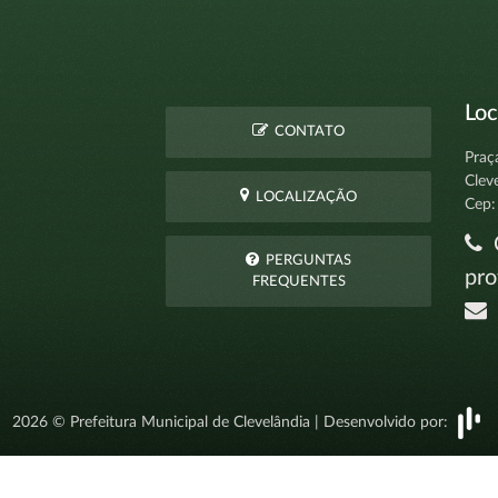
Loc
CONTATO
Praç
Clev
LOCALIZAÇÃO
Cep:
C
PERGUNTAS
pro
FREQUENTES
t
2026 © Prefeitura Municipal de Clevelândia | Desenvolvido por: