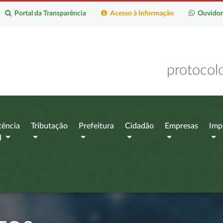
Portal da Transparência
Acesso à Informação
Ouvidor
protocol
tência
Tributação
Prefeitura
Cidadão
Empresas
Imp
l