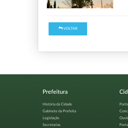
VOLTAR
Prefeitura
Ci
História da Cidade
Porta
Gabinete da Prefeita
Conc
Legislação
Ouvi
Secretarias
Porta