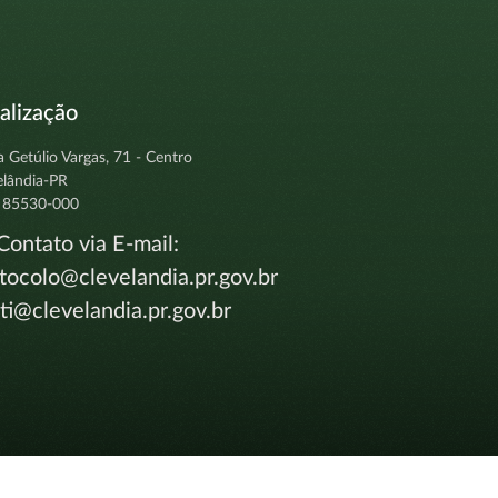
alização
a Getúlio Vargas, 71 - Centro
elândia-PR
 85530-000
ontato via E-mail:
tocolo@clevelandia.pr.gov.br
i@clevelandia.pr.gov.br