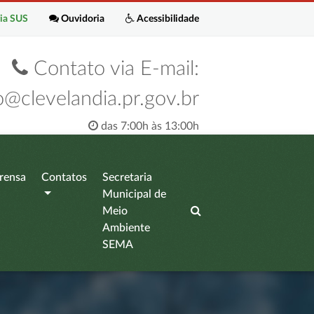
ia SUS
Ouvidoria
Acessibilidade
Contato via E-mail:
o@clevelandia.pr.gov.br
das 7:00h às 13:00h
rensa
Contatos
Secretaria
Municipal de
Meio
Ambiente
SEMA