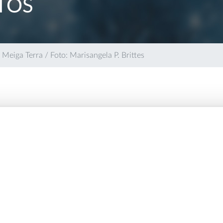
TOS
 Meiga Terra / Foto: Marisangela P. Brittes