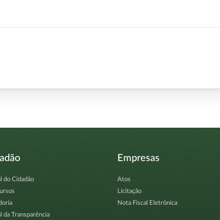
dadão
Empresas
l do Cidadão
Atos
ursos
Licitação
doria
Nota Fiscal Eletrônica
l da Transparência