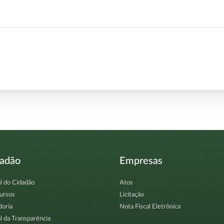
dadão
Empresas
l do Cidadão
Atos
ursos
Licitação
doria
Nota Fiscal Eletrônica
l da Transparência