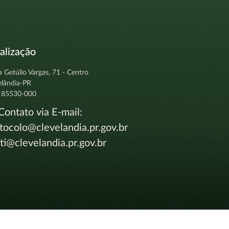
alização
a Getúlio Vargas, 71 - Centro
elândia-PR
 85530-000
ontato via E-mail:
tocolo@clevelandia.pr.gov.br
i@clevelandia.pr.gov.br