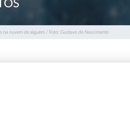
TOS
ris na nuvem de alguém / Foto: Gustavo do Nascimento