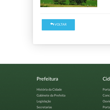
VOLTAR
Prefeitura
Ci
História da Cidade
Porta
Gabinete da Prefeita
Conc
Legislação
Ouvi
Secretarias
Porta