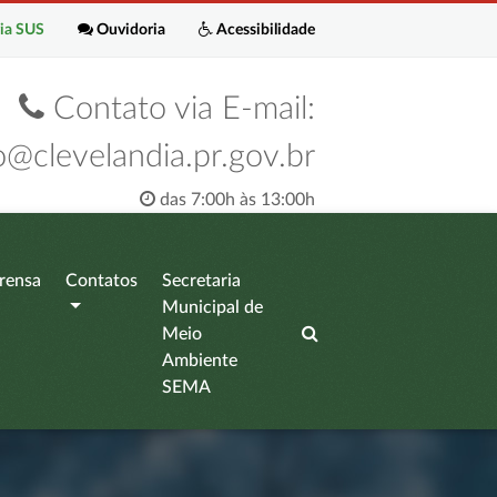
ia SUS
Ouvidoria
Acessibilidade
Contato via E-mail:
o@clevelandia.pr.gov.br
das 7:00h às 13:00h
rensa
Contatos
Secretaria
Municipal de
Meio
Ambiente
SEMA