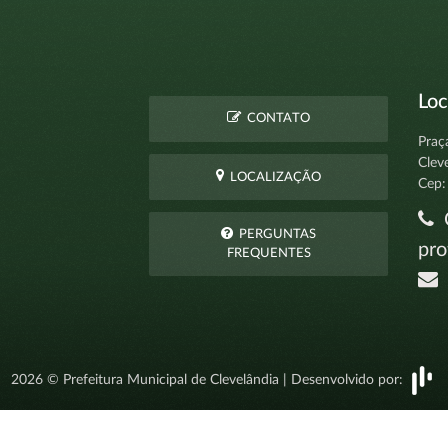
Loc
CONTATO
Praç
Clev
LOCALIZAÇÃO
Cep:
C
PERGUNTAS
pro
FREQUENTES
t
2026 © Prefeitura Municipal de Clevelândia | Desenvolvido por: