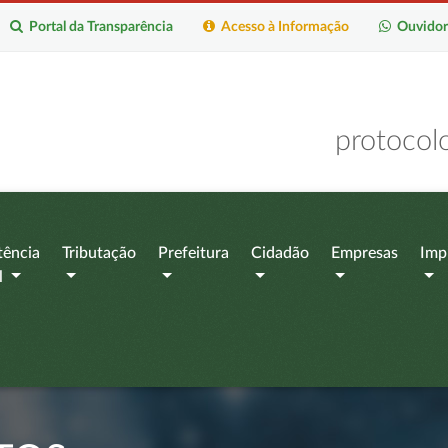
Portal da Transparência
Acesso à Informação
Ouvidor
protocol
tência
Tributação
Prefeitura
Cidadão
Empresas
Imp
l