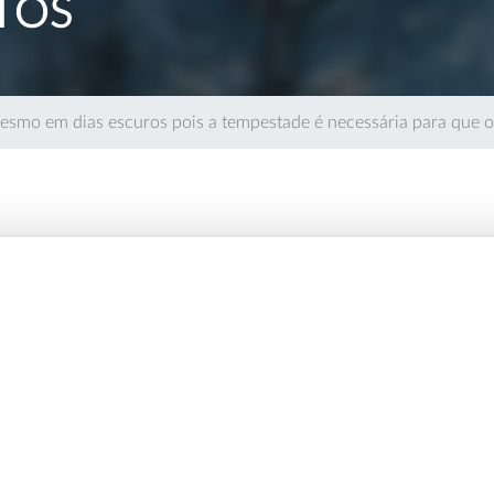
TOS
o em dias escuros pois a tempestade é necessária para que o a