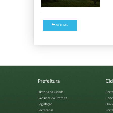
VOLTAR
Prefeitura
Ci
História da Cidade
Porta
Gabinete da Prefeita
Conc
Legislação
Ouvi
Secretarias
Porta