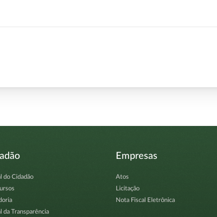
dadão
Empresas
l do Cidadão
Atos
ursos
Licitação
doria
Nota Fiscal Eletrônica
l da Transparência