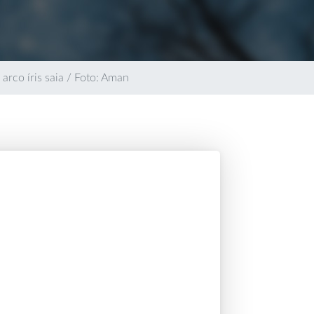
rco íris saia / Foto: Aman