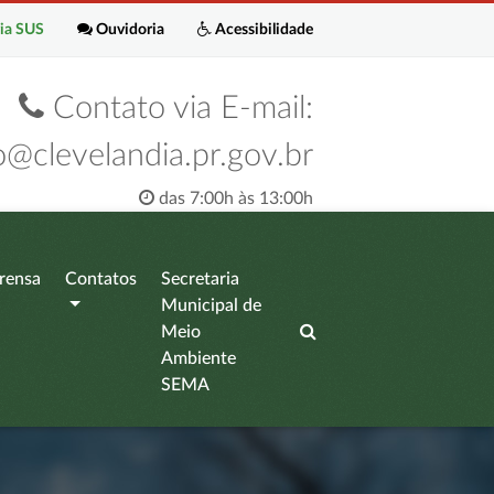
ia SUS
Ouvidoria
Acessibilidade
Contato via E-mail:
o@clevelandia.pr.gov.br
das 7:00h às 13:00h
rensa
Contatos
Secretaria
Municipal de
Meio
Ambiente
SEMA