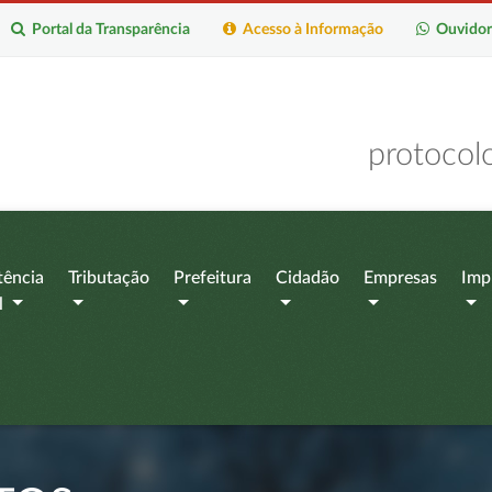
Portal da Transparência
Acesso à Informação
Ouvidor
protocol
tência
Tributação
Prefeitura
Cidadão
Empresas
Imp
l