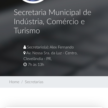
Secretaria Municipal de
Indústria, Comércio e
Turismo
Secretario(a): Alex Fernando
Av. Nossa Sra. da Luz - Centro,
Clevelândia - PR,
7h às 13h
Home
Secretarias