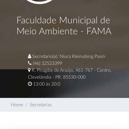
Faculdade Municipal de
Meio Ambiente - FAMA
Secretario(a): Niura Kleinubing Pasin
(46) 32523399
R. Piragibe de Araújo, 461-767 - Centro,
Clevelândia - PR, 85530-000
13:00 às 20:0
Home
Secretarias